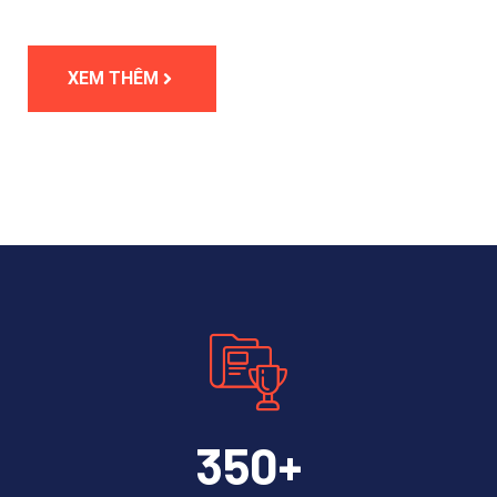
XEM THÊM
35
0
+