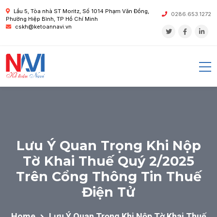
Lầu 5, Tòa nhà ST Moritz, Số 1014 Phạm Văn Đồng,
0286.653.1272
Phường Hiệp Bình, TP Hồ Chí Minh
cskh@ketoannavi.vn
Lưu Ý Quan Trọng Khi Nộp
Tờ Khai Thuế Quý 2/2025
Trên Cổng Thông Tin Thuế
Điện Tử
Home
Lưu Ý Quan Trọng Khi Nộp Tờ Khai Thuế