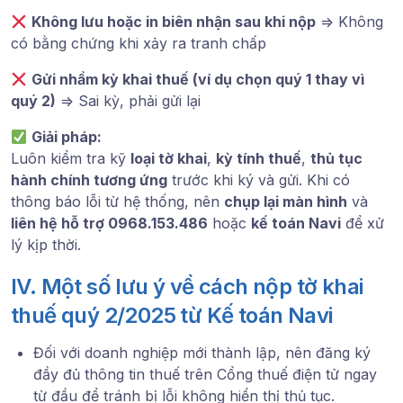
Không lưu hoặc in biên nhận sau khi nộp
=> Không
có bằng chứng khi xảy ra tranh chấp
Gửi nhầm kỳ khai thuế (ví dụ chọn quý 1 thay vì
quý 2)
=> Sai kỳ, phải gửi lại
Giải pháp:
Luôn kiểm tra kỹ
loại tờ khai
,
kỳ tính thuế
,
thủ tục
hành chính tương ứng
trước khi ký và gửi. Khi có
thông báo lỗi từ hệ thống, nên
chụp lại màn hình
và
liên hệ hỗ trợ 0968.153.486
hoặc
kế toán Navi
để xử
lý kịp thời.
IV. Một số lưu ý về cách nộp tờ khai
thuế quý 2/2025 từ Kế toán Navi
Đối với doanh nghiệp mới thành lập, nên đăng ký
đầy đủ thông tin thuế trên Cổng thuế điện tử ngay
từ đầu để tránh bị lỗi không hiển thị thủ tục.