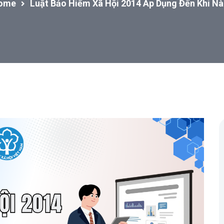
ome
Luật Bảo Hiểm Xã Hội 2014 Áp Dụng Đến Khi N