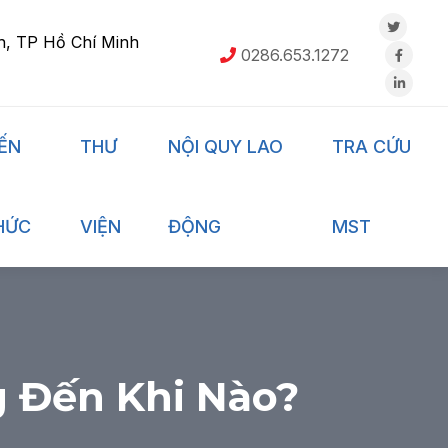
h, TP Hồ Chí Minh
0286.653.1272
IẾN
THƯ
NỘI QUY LAO
TRA CỨU
HỨC
VIỆN
ĐỘNG
MST
g Đến Khi Nào?