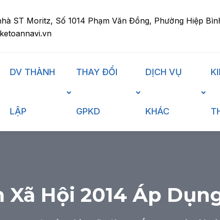
nhà ST Moritz, Số 1014 Phạm Văn Đồng, Phường Hiệp Bìn
ketoannavi.vn
DV THÀNH
THAY ĐỔI
DỊCH VỤ
K
LẬP
GPKD
KHÁC
T
 Xã Hội 2014 Áp Dụn