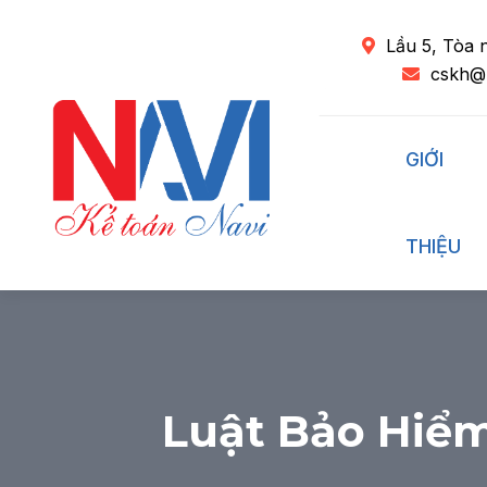
Lầu 5, Tòa 
cskh@
GIỚI
THIỆU
Luật Bảo Hiểm