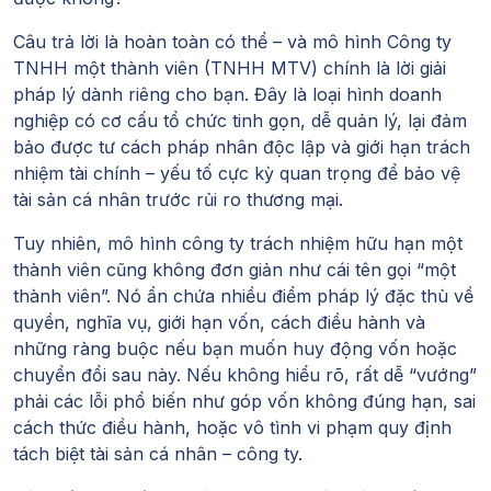
Câu trả lời là hoàn toàn có thể – và mô hình Công ty
TNHH một thành viên (TNHH MTV) chính là lời giải
pháp lý dành riêng cho bạn. Đây là loại hình doanh
nghiệp có cơ cấu tổ chức tinh gọn, dễ quản lý, lại đảm
bảo được tư cách pháp nhân độc lập và giới hạn trách
nhiệm tài chính – yếu tố cực kỳ quan trọng để bảo vệ
tài sản cá nhân trước rủi ro thương mại.
Tuy nhiên, mô hình công ty trách nhiệm hữu hạn một
thành viên cũng không đơn giản như cái tên gọi “một
thành viên”. Nó ẩn chứa nhiều điểm pháp lý đặc thù về
quyền, nghĩa vụ, giới hạn vốn, cách điều hành và
những ràng buộc nếu bạn muốn huy động vốn hoặc
chuyển đổi sau này. Nếu không hiểu rõ, rất dễ “vướng”
phải các lỗi phổ biến như góp vốn không đúng hạn, sai
cách thức điều hành, hoặc vô tình vi phạm quy định
tách biệt tài sản cá nhân – công ty.