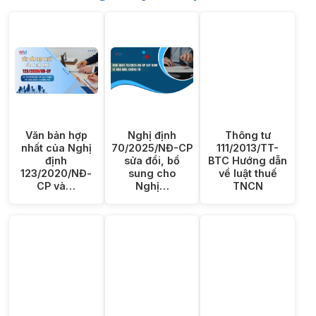
Văn bản hợp
Nghị định
Thông tư
nhất của Nghị
70/2025/NĐ-CP
111/2013/TT-
định
sửa đổi, bổ
BTC Hướng dẫn
123/2020/NĐ-
sung cho
về luật thuế
CP và…
Nghị…
TNCN