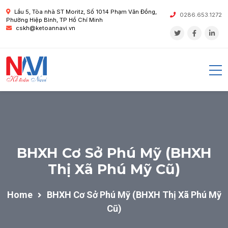
Lầu 5, Tòa nhà ST Moritz, Số 1014 Phạm Văn Đồng,
0286.653.1272
Phường Hiệp Bình, TP Hồ Chí Minh
cskh@ketoannavi.vn
BHXH Cơ Sở Phú Mỹ (BHXH
Thị Xã Phú Mỹ Cũ)
Home
BHXH Cơ Sở Phú Mỹ (BHXH Thị Xã Phú Mỹ
Cũ)