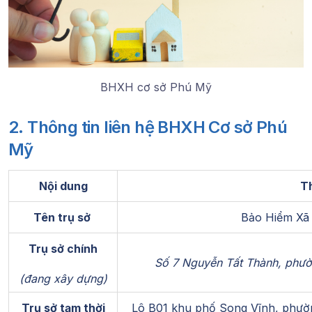
BHXH cơ sở Phú Mỹ
2. Thông tin liên hệ BHXH Cơ sở Phú
Mỹ
Nội dung
Th
Tên trụ sở
Bảo Hiểm Xã
Trụ sở chính
Số 7 Nguyễn Tất Thành, phư
(đang xây dựng)
Trụ sở tạm thời
Lô B01 khu phố Song Vĩnh, phườ