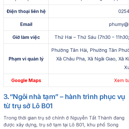
Điện thoại liên hệ
0254
Email
phumy@br
Giờ làm việc
Thứ Hai – Thứ Sáu (7h30 – 11h30;
Phường Tân Hải, Phường Tân Phư
Phạm vi quản lý
Xã Châu Pha, Xã Ngãi Giao, Xã K
X
Google Maps
Xem bả
3.“Ngôi nhà tạm” – hành trình phục vụ
từ trụ sở Lô B01
Trong thời gian trụ sở chính ở Nguyễn Tất Thành đang
được xây dựng, trụ sở tạm tại Lô B01, khu phố Song