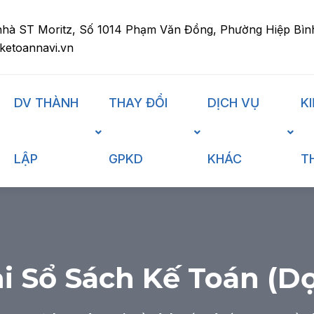
nhà ST Moritz, Số 1014 Phạm Văn Đồng, Phường Hiệp Bìn
ketoannavi.vn
DV THÀNH
THAY ĐỔI
DỊCH VỤ
K
LẬP
GPKD
KHÁC
T
i Sổ Sách Kế Toán (D