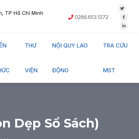
h, TP Hồ Chí Minh
0286.653.1272
IẾN
THƯ
NỘI QUY LAO
TRA CỨU
HỨC
VIỆN
ĐỘNG
MST
ọn Dẹp Sổ Sách)