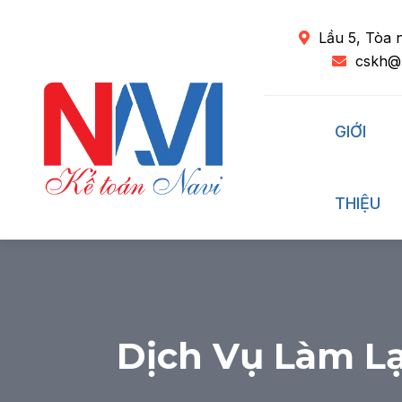
Lầu 5, Tòa 
cskh@
GIỚI
THIỆU
Dịch Vụ Làm Lạ