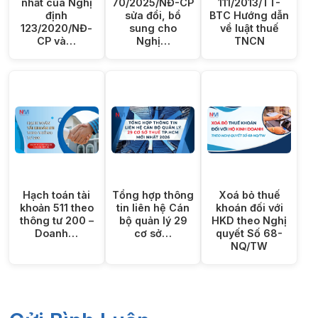
nhất của Nghị
70/2025/NĐ-CP
111/2013/TT-
định
sửa đổi, bổ
BTC Hướng dẫn
123/2020/NĐ-
sung cho
về luật thuế
CP và…
Nghị…
TNCN
Hạch toán tài
Tổng hợp thông
Xoá bỏ thuế
khoản 511 theo
tin liên hệ Cán
khoán đối với
thông tư 200 –
bộ quản lý 29
HKD theo Nghị
Doanh…
cơ sở…
quyết Số 68-
NQ/TW