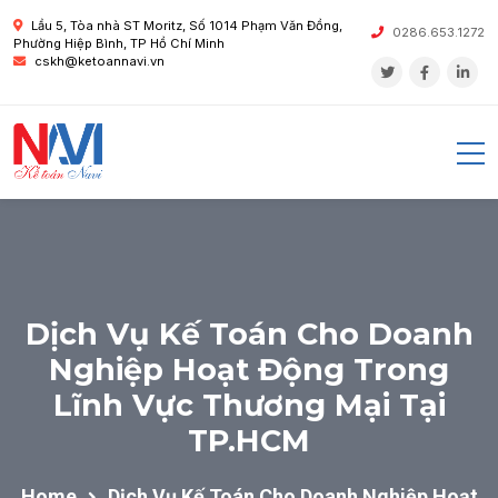
Lầu 5, Tòa nhà ST Moritz, Số 1014 Phạm Văn Đồng,
0286.653.1272
Phường Hiệp Bình, TP Hồ Chí Minh
cskh@ketoannavi.vn
Dịch Vụ Kế Toán Cho Doanh
Nghiệp Hoạt Động Trong
Lĩnh Vực Thương Mại Tại
TP.HCM
Home
Dịch Vụ Kế Toán Cho Doanh Nghiệp Hoạt