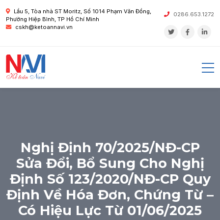
Lầu 5, Tòa nhà ST Moritz, Số 1014 Phạm Văn Đồng,
0286.653.1272
Phường Hiệp Bình, TP Hồ Chí Minh
cskh@ketoannavi.vn
Nghị Định 70/2025/NĐ-CP
Sửa Đổi, Bổ Sung Cho Nghị
Định Số 123/2020/NĐ-CP Quy
Định Về Hóa Đơn, Chứng Từ –
Có Hiệu Lực Từ 01/06/2025