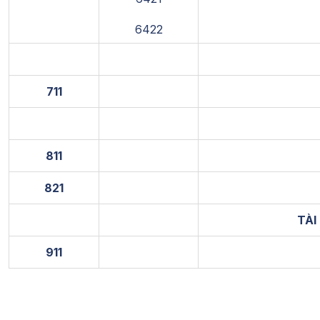
6422
711
811
821
TÀI
911