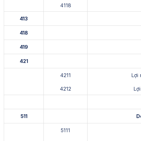
4118
413
418
419
421
4211
Lợi
4212
Lợ
511
D
5111