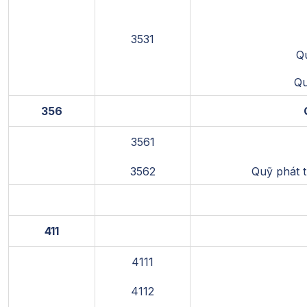
3531
Qu
Qu
356
3561
3562
Quỹ phát 
411
4111
4112