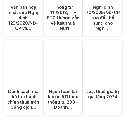
Văn bản hợp
Thông tư
Nghị định
nhất của Nghị
111/2013/TT-
70/2025/NĐ-CP
định
BTC Hướng dẫn
sửa đổi, bổ
123/2020/NĐ-
về luật thuế
sung cho
CP và…
TNCN
Nghị…
Danh sách mã
Hạch toán tài
Luật thuế giá trị
thủ tục hành
khoản 511 theo
gia tăng 2024
chính thuế trên
thông tư 200 –
Cổng dịch…
Doanh…