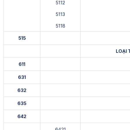
5112
5113
5118
515
LOẠI 
611
631
632
635
642
6421