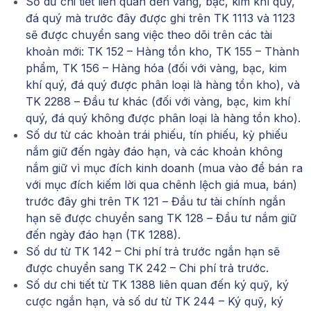
Số dư chi tiết liên quan đến vàng, bạc, kim khí quý,
đá quý mà trước đây được ghi trên TK 1113 và 1123
sẽ được chuyển sang việc theo dõi trên các tài
khoản mới: TK 152 – Hàng tồn kho, TK 155 – Thành
phẩm, TK 156 – Hàng hóa (đối với vàng, bạc, kim
khí quý, đá quý được phân loại là hàng tồn kho), và
TK 2288 – Đầu tư khác (đối với vàng, bạc, kim khí
quý, đá quý không được phân loại là hàng tồn kho).
Số dư từ các khoản trái phiếu, tín phiếu, kỳ phiếu
nắm giữ đến ngày đáo hạn, và các khoản không
nắm giữ vì mục đích kinh doanh (mua vào để bán ra
với mục đích kiếm lời qua chênh lệch giá mua, bán)
trước đây ghi trên TK 121 – Đầu tư tài chính ngắn
hạn sẽ được chuyển sang TK 128 – Đầu tư nắm giữ
đến ngày đáo hạn (TK 1288).
Số dư từ TK 142 – Chi phí trả trước ngắn hạn sẽ
được chuyển sang TK 242 – Chi phí trả trước.
Số dư chi tiết từ TK 1388 liên quan đến ký quỹ, ký
cược ngắn hạn, và số dư từ TK 244 – Ký quỹ, ký