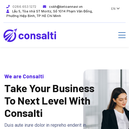
0286.653.1272
cskh@ketoannavi.vn
EN
Lầu 5, Tòa nhà ST Moritz, Số 1014 Phạm Văn Đồng,
Phường Hiệp Bình, TP Hồ Chí Minh
We are Consalti
Take Your Business
To Next Level With
Consalti
Duis aute irure dolor in repreho enderit in