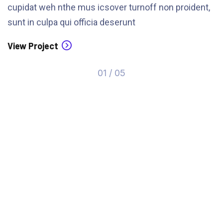
cupidat weh nthe mus icsover turnoff non proident,
sunt in culpa qui officia deserunt
View Project
01
/
05
Request us for a free
consultancy
Excepteur sint occaecat cupidat weh nthe mus