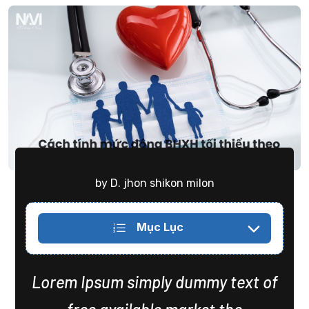
by D. jhon shikon milon
Mục Lục
Lorem Ipsum simply dummy text of