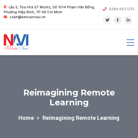
Lầu 5, Tòa nhà ST Moritz, Số 1014 Phạm Văn Đồng,
0286.653.1272
Phường Hiệp Bình, TP Hồ Chí Minh
cskh@ketoannavi.vn
Reimagining Remote
Learning
Home
Reimagining Remote Learning