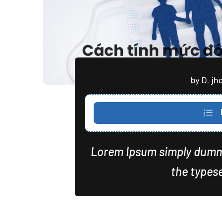
by D. jh
Lorem Ipsum simply dummy
the typese