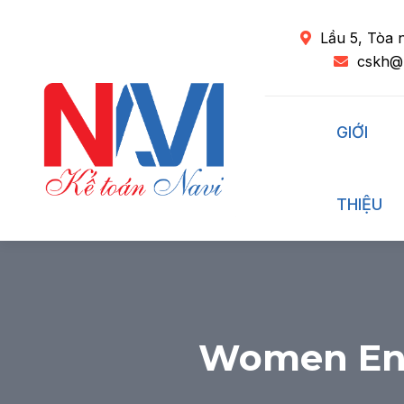
Lầu 5, Tòa 
cskh@
GIỚI
THIỆU
Women Ent