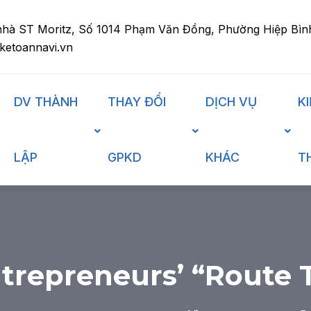
nhà ST Moritz, Số 1014 Phạm Văn Đồng, Phường Hiệp Bìn
ketoannavi.vn
DV THÀNH
THAY ĐỔI
DỊCH VỤ
K
LẬP
GPKD
KHÁC
T
repreneurs’ “Route T