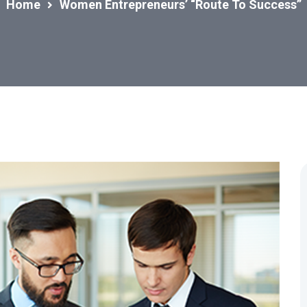
Home
Women Entrepreneurs’ “Route To Success”