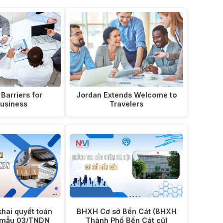
Barriers for
Jordan Extends Welcome to
business
Travelers
khai quyết toán
BHXH Cơ sở Bến Cát (BHXH
 mẫu 03/TNDN
Thành Phố Bến Cát cũ)