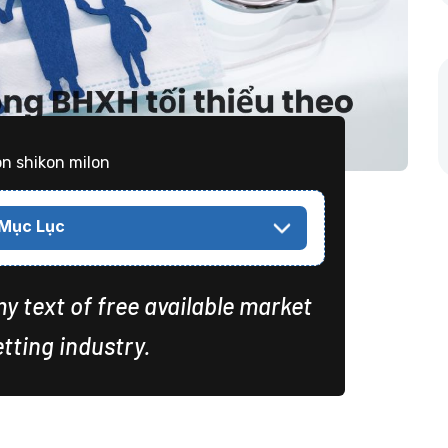
on shikon milon
Mục Lục
 text of free available market
tting industry.