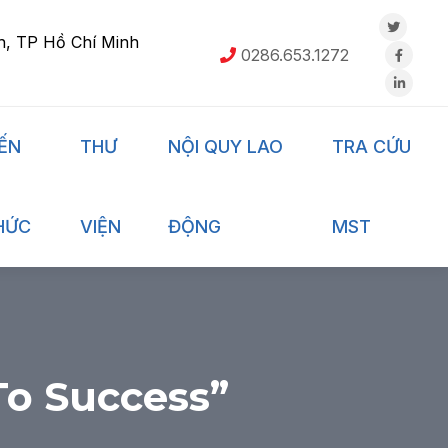
h, TP Hồ Chí Minh
0286.653.1272
IẾN
THƯ
NỘI QUY LAO
TRA CỨU
HỨC
VIỆN
ĐỘNG
MST
o Success”