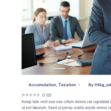
Accumulation
,
Taxation
By Htkg_a
0
(
0
)
Kolup tate velit ese nse cillum dolore cat cupidatat n
id est laborum. Seed ut persp iciatis unyde omnis is