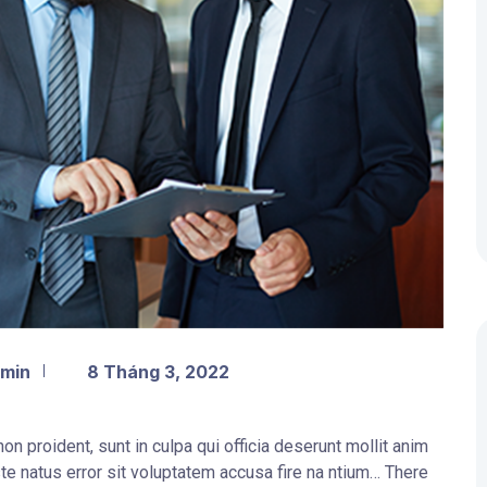
dmin
8 Tháng 3, 2022
on proident, sunt in culpa qui officia deserunt mollit anim
te natus error sit voluptatem accusa fire na ntium… There