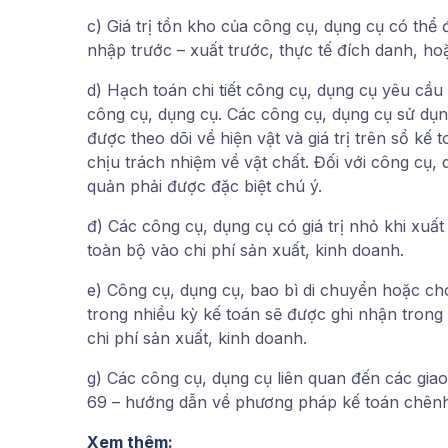
c) Giá trị tồn kho của công cụ, dụng cụ có th
nhập trước – xuất trước, thực tế đích danh, ho
d) Hạch toán chi tiết công cụ, dụng cụ yêu cầu 
công cụ, dụng cụ. Các công cụ, dụng cụ sử dụn
được theo dõi về hiện vật và giá trị trên sổ kế t
chịu trách nhiệm về vật chất. Đối với công cụ, 
quản phải được đặc biệt chú ý.
đ) Các công cụ, dụng cụ có giá trị nhỏ khi xuấ
toàn bộ vào chi phí sản xuất, kinh doanh.
e) Công cụ, dụng cụ, bao bì di chuyển hoặc ch
trong nhiều kỳ kế toán sẽ được ghi nhận trong 
chi phí sản xuất, kinh doanh.
g) Các công cụ, dụng cụ liên quan đến các giao
69 – hướng dẫn về phương pháp kế toán chênh l
Xem thêm: