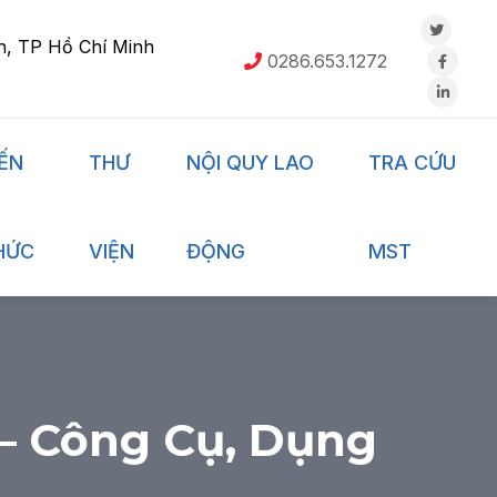
h, TP Hồ Chí Minh
0286.653.1272
IẾN
THƯ
NỘI QUY LAO
TRA CỨU
HỨC
VIỆN
ĐỘNG
MST
 – Công Cụ, Dụng