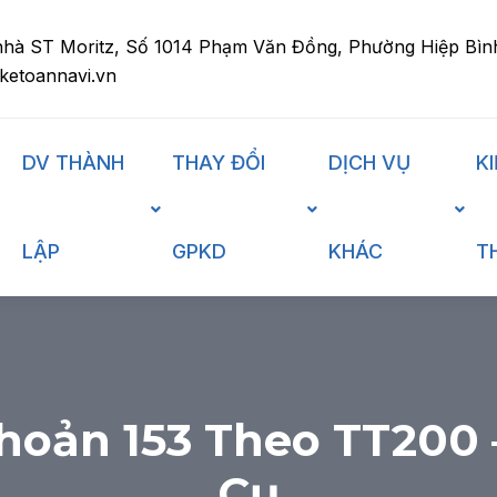
nhà ST Moritz, Số 1014 Phạm Văn Đồng, Phường Hiệp Bìn
ketoannavi.vn
DV THÀNH
THAY ĐỔI
DỊCH VỤ
K
LẬP
GPKD
KHÁC
T
hoản 153 Theo TT200
Cụ