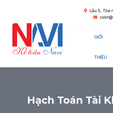
Lầu 5, Tòa 
cskh@
GIỚI
THIỆU
Hạch Toán Tài K