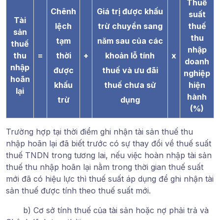
Thuế
Chênh
Giá trị được khấu
suất
Tài
lệch
trừ chuyển sang
thuế
sản
thu
tạm
năm sau của các
thuế
nhập
thu
=
thời
+
khoản lỗ tính
x
doanh
nhập
được
thuế và ưu đãi
nghiệp
hoãn
khấu
thuế chưa sử
hiện
lại
hành
trừ
dụng
(%)
Trường hợp tại thời điểm ghi nhận tài sản thuế thu
nhập hoãn lại đã biết trước có sự thay đổi về thuế suất
thuế TNDN trong tương lai, nếu việc hoàn nhập tài sản
thuế thu nhập hoãn lại nằm trong thời gian thuế suất
mới đã có hiệu lực thì thuế suất áp dụng để ghi nhận tài
sản thuế được tính theo thuế suất mới.
b) Cơ sở tính thuế của tài sản hoặc nợ phải trả và