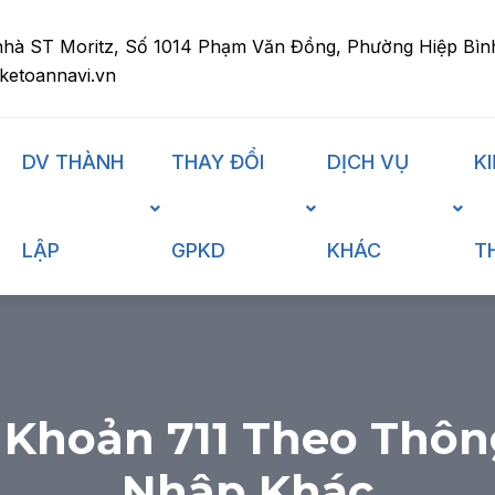
nhà ST Moritz, Số 1014 Phạm Văn Đồng, Phường Hiệp Bìn
ketoannavi.vn
DV THÀNH
THAY ĐỔI
DỊCH VỤ
K
LẬP
GPKD
KHÁC
T
 Khoản 711 Theo Thôn
Nhập Khác