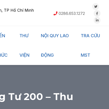
h, TP Hồ Chí Minh
0286.653.1272
IẾN
THƯ
NỘI QUY LAO
TRA CỨU
HỨC
VIỆN
ĐỘNG
MST
g Tư 200 – Thu