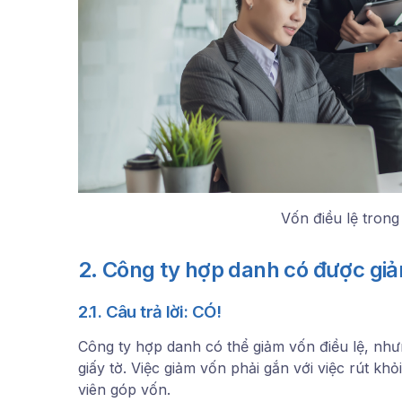
Vốn điều lệ trong
2. Công ty hợp danh có được giả
2.1. Câu trả lời: CÓ!
Công ty hợp danh có thể giảm vốn điều lệ, như
giấy tờ. Việc giảm vốn phải gắn với việc rút k
viên góp vốn.