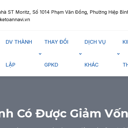
nhà ST Moritz, Số 1014 Phạm Văn Đồng, Phường Hiệp Bìn
ketoannavi.vn
DV THÀNH
THAY ĐỔI
DỊCH VỤ
K
LẬP
GPKD
KHÁC
T
nh Có Được Giảm Vốn