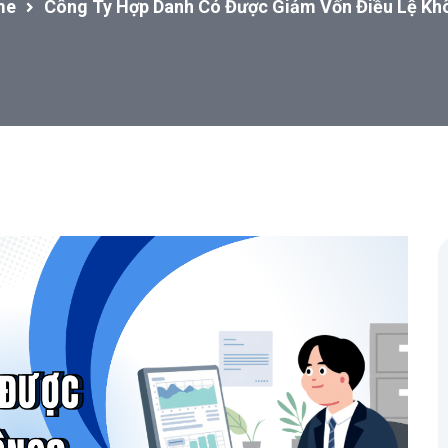
me
Công Ty Hợp Danh Có Được Giảm Vốn Điều Lệ Kh