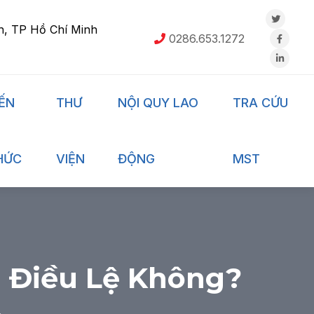
h, TP Hồ Chí Minh
0286.653.1272
IẾN
THƯ
NỘI QUY LAO
TRA CỨU
HỨC
VIỆN
ĐỘNG
MST
 Điều Lệ Không?