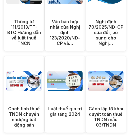
Thông tư
Văn bản hợp
Nghị định
111/2013/TT-
nhất của Nghị
70/2025/NĐ-CP
BTC Hướng dẫn
định
sửa đổi, bổ
về luật thuế
123/2020/NĐ-
sung cho
TNCN
CP và…
Nghị…
Cách tính thuế
Luật thuế giá trị
Cách lập tờ khai
TNDN chuyển
gia tăng 2024
quyết toán thuế
nhượng bất
TNDN mẫu
động sản
03/TNDN