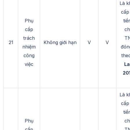
Là k
cấp
Phụ
tiề
cấp
ch
trách
T
21
Không giới hạn
V
V
nhiệm
đón
công
the
việc
La
201
Là k
cấp
tiề
Phụ
ch
cấp
T