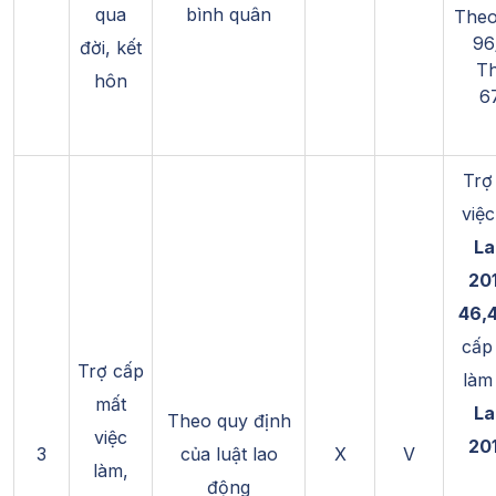
qua
bình quân
Theo
96
đời, kết
Th
hôn
6
Trợ
việc
La
201
46,
cấp
Trợ cấp
làm
mất
La
Theo quy định
việc
201
3
của luật lao
X
V
làm,
động