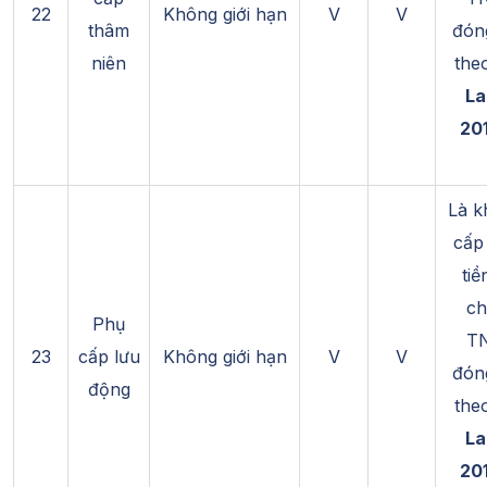
22
Không giới hạn
V
V
thâm
đón
niên
the
La
201
Là k
cấp
tiề
ch
Phụ
T
23
cấp lưu
Không giới hạn
V
V
đón
động
the
La
201