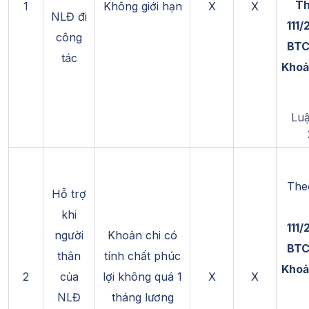
Th
1
Không giới hạn
X
X
NLĐ đi
111
công
BTC
tác
Khoả
Lu
Th
Hỗ trợ
khi
111
người
Khoản chi có
BTC
thân
tính chất phúc
Khoả
2
của
lợi không quá 1
X
X
NLĐ
tháng lương