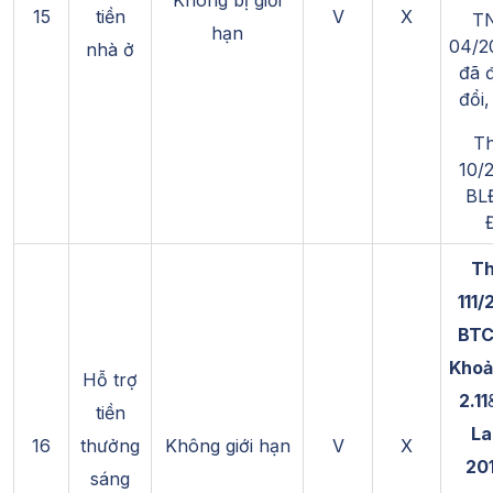
15
tiền
V
X
T
hạn
04/2
nhà ở
đã 
đổi
Th
10/
BL
Th
111
BTC
Khoả
Hỗ trợ
2.11
tiền
La
16
thưởng
Không giới hạn
V
X
201
sáng