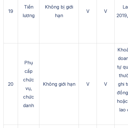
Tiền
Không bị giới
La
19
V
V
lương
hạn
2019
Khoả
doan
Phụ
tự q
cấp
thư
chức
20
Không giới hạn
V
V
ghi 
vụ,
đồng
chức
hoặc
danh
lao