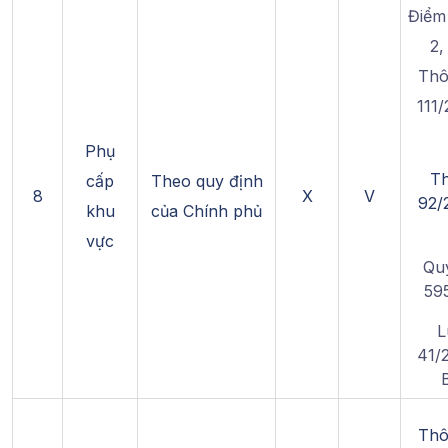
Điểm
2,
Thô
111
Phụ
T
cấp
Theo quy định
8
X
V
92/
khu
của Chính phủ
vực
Quy
59
L
41/
Thô