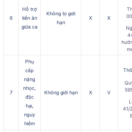
Hỗ trợ
Th
Không bị giới
00
6
tiền ăn
X
X
hạn
giữa ca
Ng
4
hướn
mứ
Phụ
Thô
cấp
nặng
Quy
nhọc,
59
7
Không giới hạn
X
V
độc
L
hại,
41/
nguy
hiểm