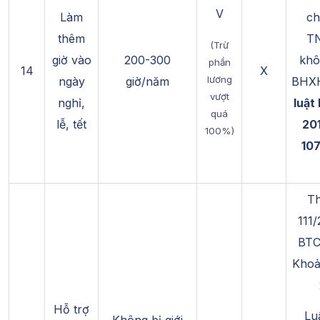
V
Làm
ch
thêm
T
(Trừ
giờ vào
200-300
khô
phần
14
X
lương
ngày
giờ/năm
BHX
vượt
nghỉ,
luật
quá
lễ, tết
201
100%)
107
Th
111
BTC
Khoả
Hỗ trợ
Lu
Không bị giới