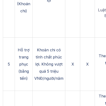
lợi
(Khoán
Luật
chi)
Hỗ trợ
Khoản chi có
The
trang
tính chất phúc
5
phục
lợi. Không vượt
X
X
(bằng
quá 5 triệu
tiền)
VNĐ/người/năm
The