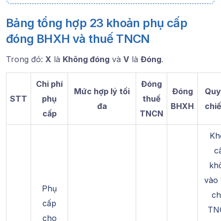
Bảng tổng hợp 23 khoản phụ cấp
đóng BHXH và thuế TNCN
Trong đó:
X
là
Không đóng
và
V
là
Đóng
.
Chi phí
Đóng
Mức hợp lý tối
Đóng
Quy 
STT
phụ
thuế
đa
BHXH
chiế
cấp
TNCN
Kh
c
kh
vào 
Phụ
ch
cấp
TN
cho