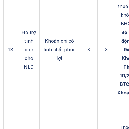
thuế
khô
BHX
Hỗ trợ
Bộ 
sinh
Khoản chi có
độn
18
con
tính chất phúc
X
X
Đi
cho
lợi
Kh
NLĐ
Th
111
BTC
Khoả
Theo