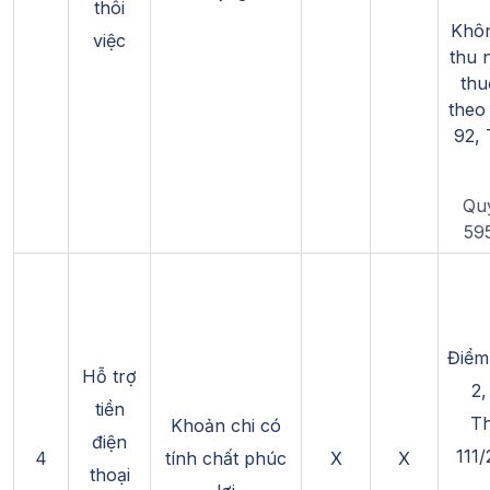
thôi
Khôn
việc
thu 
th
theo
92, 
Quy
59
Điểm
Hỗ trợ
2,
tiền
Th
Khoản chi có
điện
111
4
tính chất phúc
X
X
thoại