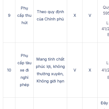
Quy
Phụ
Theo quy định
59
9
cấp thu
X
V
của Chính phủ
hút
L
41/
Phụ
Mang tính chất
cấp tàu
L
phúc lợi, không
10
xe đi
V
X
41/
thường xuyên,
nghỉ
Không giới hạn
phép
Đây 