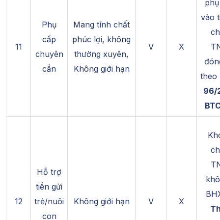
phụ
vào t
Phụ
Mang tính chất
ch
cấp
phúc lợi, không
11
V
X
T
chuyên
thường xuyên,
đón
cần
Không giới hạn
theo
96/
BTC
Kh
ch
T
Hỗ trợ
khô
tiền gửi
BHX
12
trẻ/nuôi
Không giới hạn
V
X
Th
con