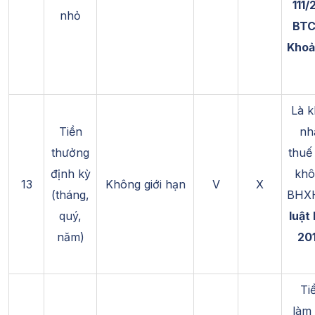
111
nhỏ
BTC
Khoả
Là k
Tiền
nh
thưởng
thuế
định kỳ
khô
13
Không giới hạn
V
X
(tháng,
BHX
quý,
luật
năm)
201
Tiề
làm