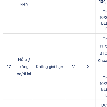
104,
kiến
Th
10/
BL
Th
111
BTC
Hỗ trợ
Khoả
17
xăng
Không giới hạn
V
X
xe/đi lại
Th
10/
BL
Đư