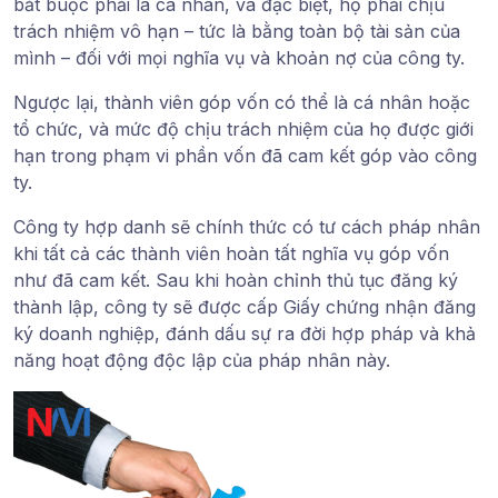
bắt buộc phải là cá nhân
, và đặc biệt, họ phải
chịu
trách nhiệm vô hạn
– tức là bằng
toàn bộ tài sản của
mình
– đối với mọi nghĩa vụ và khoản nợ của công ty.
Ngược lại,
thành viên góp vốn
có thể là
cá nhân hoặc
tổ chức
, và mức độ chịu trách nhiệm của họ được
giới
hạn
trong phạm vi
phần vốn đã cam kết góp
vào công
ty.
Công ty hợp danh sẽ
chính thức có tư cách pháp nhân
khi tất cả các thành viên hoàn tất nghĩa vụ góp vốn
như đã cam kết. Sau khi hoàn chỉnh thủ tục đăng ký
thành lập, công ty sẽ được
cấp Giấy chứng nhận đăng
ký doanh nghiệp
, đánh dấu sự ra đời hợp pháp và khả
năng hoạt động độc lập của pháp nhân này.