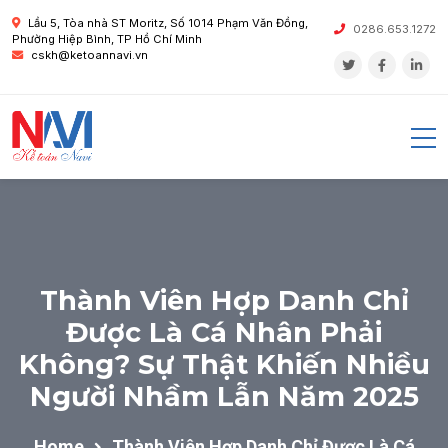
Lầu 5, Tòa nhà ST Moritz, Số 1014 Phạm Văn Đồng,
0286.653.1272
Phường Hiệp Bình, TP Hồ Chí Minh
cskh@ketoannavi.vn
Thành Viên Hợp Danh Chỉ
Được Là Cá Nhân Phải
Không? Sự Thật Khiến Nhiều
Người Nhầm Lẫn Năm 2025
Home
Thành Viên Hợp Danh Chỉ Được Là Cá