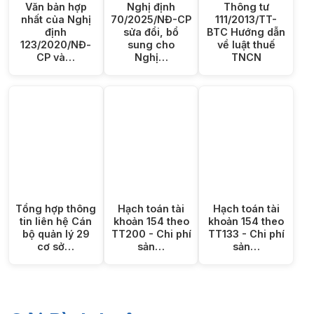
Văn bản hợp
Nghị định
Thông tư
nhất của Nghị
70/2025/NĐ-CP
111/2013/TT-
định
sửa đổi, bổ
BTC Hướng dẫn
123/2020/NĐ-
sung cho
về luật thuế
CP và…
Nghị…
TNCN
Tổng hợp thông
Hạch toán tài
Hạch toán tài
tin liên hệ Cán
khoản 154 theo
khoản 154 theo
bộ quản lý 29
TT200 - Chi phí
TT133 - Chi phí
cơ sở…
sản…
sản…