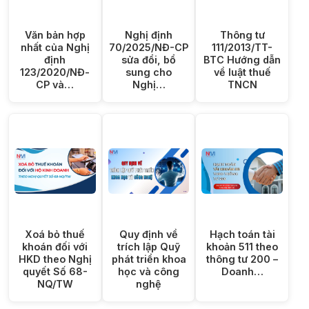
Văn bản hợp
Nghị định
Thông tư
nhất của Nghị
70/2025/NĐ-CP
111/2013/TT-
định
sửa đổi, bổ
BTC Hướng dẫn
123/2020/NĐ-
sung cho
về luật thuế
CP và…
Nghị…
TNCN
Xoá bỏ thuế
Quy định về
Hạch toán tài
khoán đối với
trích lập Quỹ
khoản 511 theo
HKD theo Nghị
phát triển khoa
thông tư 200 –
quyết Số 68-
học và công
Doanh…
NQ/TW
nghệ