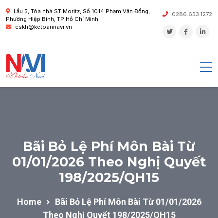
Lầu 5, Tòa nhà ST Moritz, Số 1014 Phạm Văn Đồng,
0286.653.1272
Phường Hiệp Bình, TP Hồ Chí Minh
cskh@ketoannavi.vn
Bãi Bỏ Lệ Phí Môn Bài Từ
01/01/2026 Theo Nghị Quyết
198/2025/QH15
Home
Bãi Bỏ Lệ Phí Môn Bài Từ 01/01/2026
Theo Nghị Quyết 198/2025/QH15