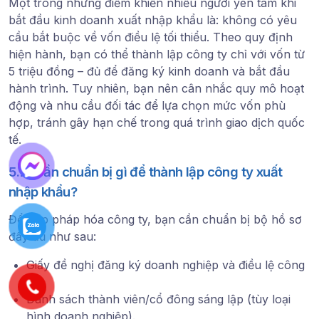
Một trong những điểm khiến nhiều người yên tâm khi
bắt đầu kinh doanh xuất nhập khẩu là:
không có yêu
cầu bắt buộc về vốn điều lệ tối thiểu
. Theo quy định
hiện hành, bạn có thể thành lập công ty chỉ với
vốn từ
5 triệu đồng
– đủ để đăng ký kinh doanh và bắt đầu
hành trình. Tuy nhiên, bạn nên cân nhắc quy mô hoạt
động và nhu cầu đối tác để lựa chọn mức vốn phù
hợp, tránh gây hạn chế trong quá trình giao dịch quốc
tế.
5.2. Cần chuẩn bị gì để thành lập công ty xuất
nhập khẩu?
Để hợp pháp hóa công ty, bạn cần chuẩn bị bộ hồ sơ
đầy đủ như sau:
Giấy đề nghị đăng ký doanh nghiệp
và
điều lệ công
ty
.
Danh sách thành viên/cổ đông sáng lập
(tùy loại
hình doanh nghiệp).